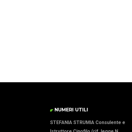
BAULAB
NUMERI UTILI
STEFANIA STRUMIA Consulente e
Istruttore Cinofilo (rif. legge N.