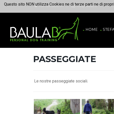
Questo sito NON utilizza Cookies ne di terze parti ne di propr
+39 339 3650797
info@baulab.it
HOME
STEF
PASSEGGIATE
Le nostre passeggiate sociali.