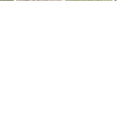
TE, PER IL TUO CANE,
TUA!